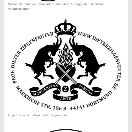
Maskottchen für das Dortmunder Oktoberfest, Auftraggeber: Marktcom
Veranstaltungen
Logo / Stempel für Prof. Dieter Ziegenfeuter