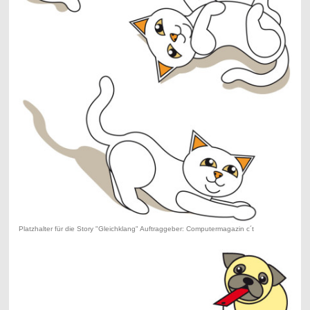
Platzhalter für die Story "Gleichklang" Auftraggeber: Computermagazin c´t